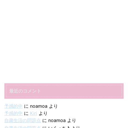
最近のコメント
予感的中
に
noamoa
より
予感的中
に
Kiri
より
自粛生活の問題点
に
noamoa
より
自粛生活の問題点
に
いくっち♪
より