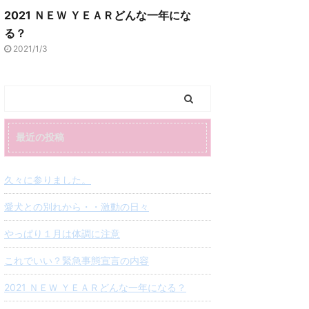
2021 ＮＥＷ ＹＥＡＲどんな一年にな
る？
2021/1/3
最近の投稿
久々に参りました。
愛犬との別れから・・激動の日々
やっぱり１月は体調に注意
これでいい？緊急事態宣言の内容
2021 ＮＥＷ ＹＥＡＲどんな一年になる？