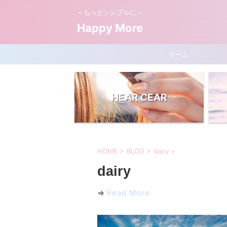
～もっとシンプルに～
Happy More
ホーム
HEAR CEAR
HOME
>
BLOG
>
dairy
>
dairy
⇒
Read More