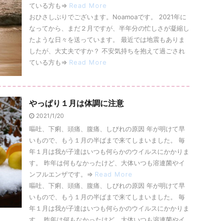
ている方も⇒
Read More
おひさしぶりでございます。Noamoaです。 2021年に
なってから、まだ２月ですが、半年分の忙しさが凝縮し
たような日々を送っています。 最近では地震もありま
したが、大丈夫ですか？ 不安気持ちを抱えて過ごされ
ている方も⇒
Read More
やっぱり１月は体調に注意
2021/1/20
嘔吐、下痢、頭痛、腹痛、しびれの原因 年が明けて早
いもので、もう１月の半ばまで来てしまいました。 毎
年１月は我が子達はいつも何らかのウイルスにかかりま
す。 昨年は何もなかったけど、大体いつも溶連菌やイ
ンフルエンザです。⇒
Read More
嘔吐、下痢、頭痛、腹痛、しびれの原因 年が明けて早
いもので、もう１月の半ばまで来てしまいました。 毎
年１月は我が子達はいつも何らかのウイルスにかかりま
す。 昨年は何もなかったけど、大体いつも溶連菌やイ