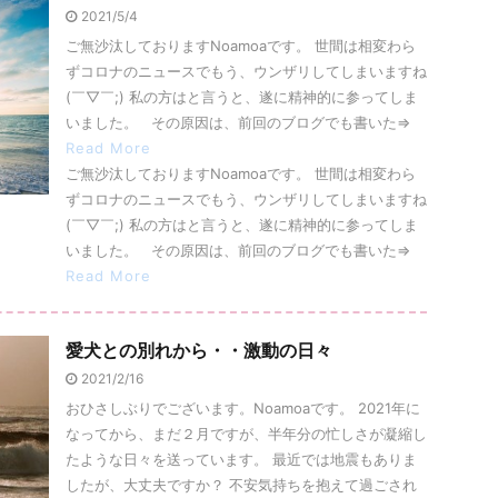
2021/5/4
ご無沙汰しておりますNoamoaです。 世間は相変わら
ずコロナのニュースでもう、ウンザリしてしまいますね
(￣▽￣;) 私の方はと言うと、遂に精神的に参ってしま
いました。 その原因は、前回のブログでも書いた⇒
Read More
ご無沙汰しておりますNoamoaです。 世間は相変わら
ずコロナのニュースでもう、ウンザリしてしまいますね
(￣▽￣;) 私の方はと言うと、遂に精神的に参ってしま
いました。 その原因は、前回のブログでも書いた⇒
Read More
愛犬との別れから・・激動の日々
2021/2/16
おひさしぶりでございます。Noamoaです。 2021年に
なってから、まだ２月ですが、半年分の忙しさが凝縮し
たような日々を送っています。 最近では地震もありま
したが、大丈夫ですか？ 不安気持ちを抱えて過ごされ