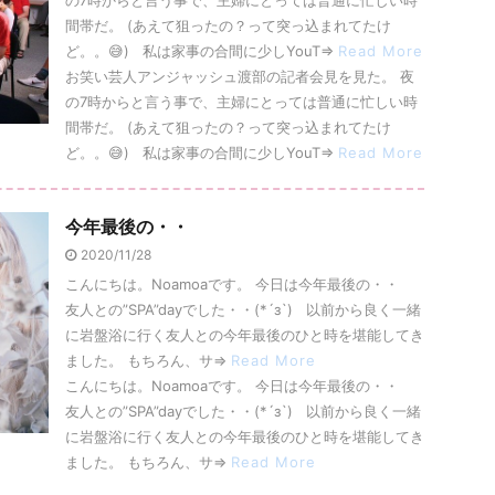
の7時からと言う事で、主婦にとっては普通に忙しい時
間帯だ。 (あえて狙ったの？って突っ込まれてたけ
ど。。😅) 私は家事の合間に少しYouT⇒
Read More
お笑い芸人アンジャッシュ渡部の記者会見を見た。 夜
の7時からと言う事で、主婦にとっては普通に忙しい時
間帯だ。 (あえて狙ったの？って突っ込まれてたけ
ど。。😅) 私は家事の合間に少しYouT⇒
Read More
今年最後の・・
2020/11/28
こんにちは。Noamoaです。 今日は今年最後の・・
友人との”SPA”dayでした・・(*´з`) 以前から良く一緒
に岩盤浴に行く友人との今年最後のひと時を堪能してき
ました。 もちろん、サ⇒
Read More
こんにちは。Noamoaです。 今日は今年最後の・・
友人との”SPA”dayでした・・(*´з`) 以前から良く一緒
に岩盤浴に行く友人との今年最後のひと時を堪能してき
ました。 もちろん、サ⇒
Read More