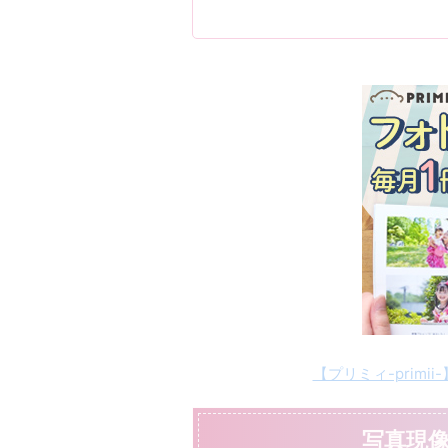
【プリミィ-prim
写真現