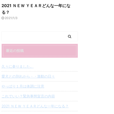
2021 ＮＥＷ ＹＥＡＲどんな一年にな
る？
2021/1/3
最近の投稿
久々に参りました。
愛犬との別れから・・激動の日々
やっぱり１月は体調に注意
これでいい？緊急事態宣言の内容
2021 ＮＥＷ ＹＥＡＲどんな一年になる？