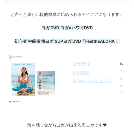
と言った事が比較的簡単に始められるアイデアになります。
ヨガ DVD ヨガ×ハワイDVD
初心者 中級者 海ヨガ SUPヨガ DVD「FeeltheALOHA」
楽天市場
by
カ
Amazon
エ
Yahooショッピング
レ
バ
海を感じながらヨガが出来る海ヨガです♥