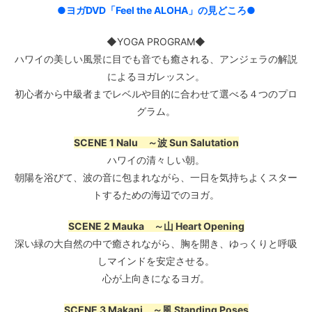
●ヨガDVD「Feel the ALOHA」の見どころ●
◆YOGA PROGRAM◆
ハワイの美しい風景に目でも音でも癒される、アンジェラの解説
によるヨガレッスン。
初心者から中級者までレベルや目的に合わせて選べる４つのプロ
グラム。
SCENE 1 Nalu ～波 Sun Salutation
ハワイの清々しい朝。
朝陽を浴びて、波の音に包まれながら、一日を気持ちよくスター
トするための海辺でのヨガ。
SCENE 2 Mauka ～山 Heart Opening
深い緑の大自然の中で癒されながら、胸を開き、ゆっくりと呼吸
しマインドを安定させる。
心が上向きになるヨガ。
SCENE 3 Makani ～風 Standing Poses