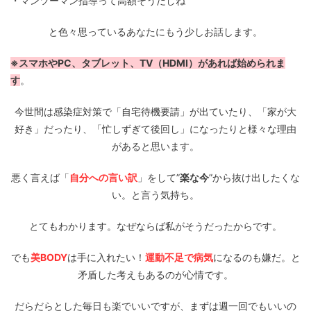
・マンツーマン指導って高額そうだしね
と色々思っているあなたにもう少しお話します。
※スマホやPC、タブレット、TV（HDMI）があれば始められま
す
。
今世間は感染症対策で「自宅待機要請」が出ていたり、「家が大
好き」だったり、「忙しずぎて後回し」になったりと様々な理由
があると思います。
悪く言えば「
自分への言い訳
」をして”
楽な今
”から抜け出したくな
い。と言う気持ち。
とてもわかります。なぜならば私がそうだったからです。
でも
美BODY
は手に入れたい！
運動不足で病気
になるのも嫌だ。と
矛盾した考えもあるのが心情です。
だらだらとした毎日も楽でいいですが、まずは週一回でもいいの