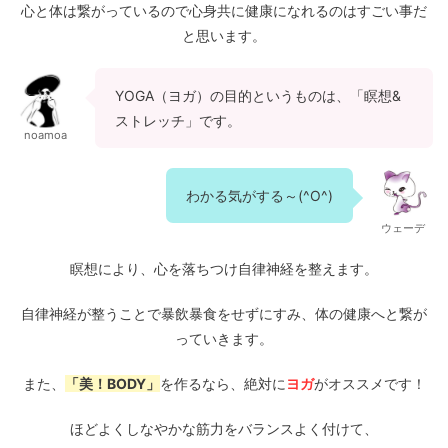
心と体は繋がっているので心身共に健康になれるのはすごい事だ
と思います。
YOGA（ヨガ）の目的というものは、「瞑想&
ストレッチ」です。
noamoa
わかる気がする～(^O^)
ウェーデ
瞑想により、心を落ちつけ自律神経を整えます。
自律神経が整うことで暴飲暴食をせずにすみ、体の健康へと繋が
っていきます。
また、
「美！BODY」
を作るなら、絶対に
ヨガ
がオススメです！
ほどよくしなやかな筋力をバランスよく付けて、