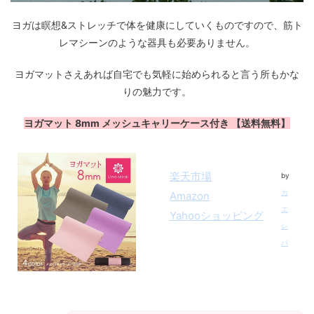
ヨガは瞑想&ストレッチで体を健康にしていくものですので、筋ト
レマシーンのような器具も必要ありません。
ヨガマットさえあれば自宅でも気軽に始められると言う所もかな
りの魅力です。
ヨガマット 8mm メッシュキャリーケース付き 【送料無料】
楽天市場
by
カ
Amazon
エ
Yahooショッピング
レ
バ