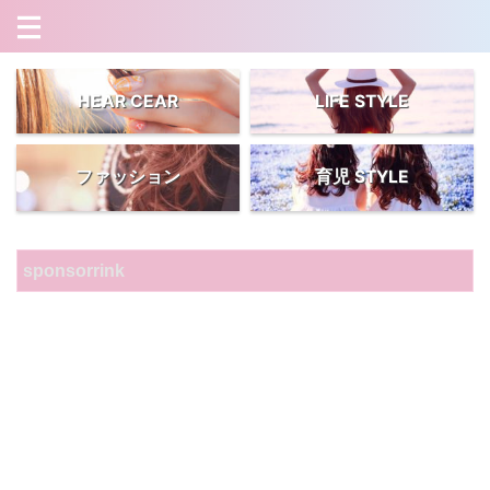
HEAR CEAR
LIFE STYLE
ファッション
育児 STYLE
sponsorrink